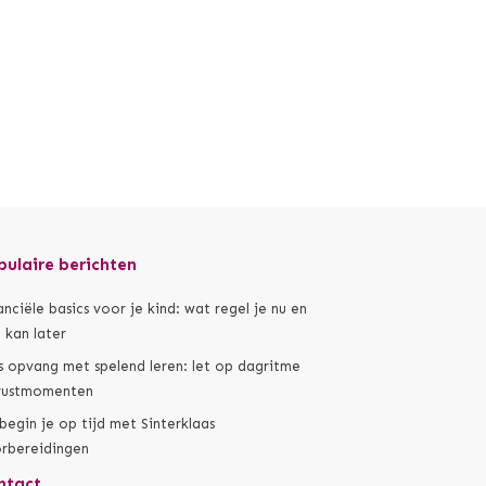
pulaire berichten
anciële basics voor je kind: wat regel je nu en
 kan later
s opvang met spelend leren: let op dagritme
rustmomenten
begin je op tijd met Sinterklaas
rbereidingen
ntact