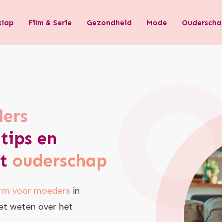
klap
Film & Serie
Gezondheid
Mode
Ouderscha
ers
tips en
et
ouderschap
orm voor moeders
in
moet weten over het