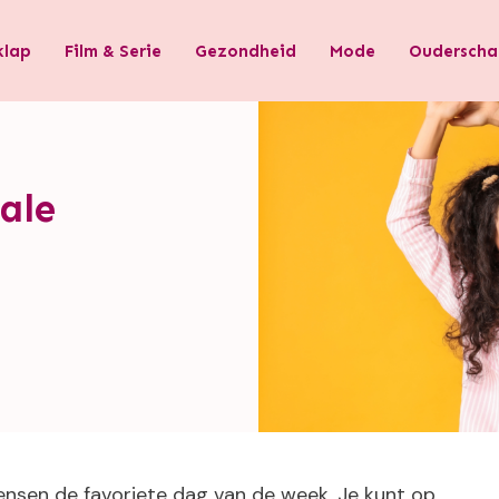
klap
Film & Serie
Gezondheid
Mode
Ouderscha
ale
ensen de favoriete dag van de week. Je kunt op