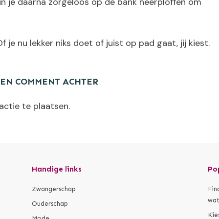
Kun je daarna zorgeloos op de bank neerploffen om
 je nu lekker niks doet of juist op pad gaat, jij kiest.
EEN COMMENT ACHTER
ctie te plaatsen.
Handige links
Po
Zwangerschap
Fin
wat
Ouderschap
Kie
Mode