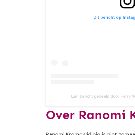
Dit bericht op Insta
Een bericht gedeeld door Ferry 
Over Ranomi 
Ranomi Kromowidjojo is niet zomaa