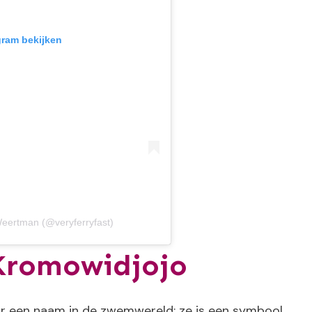
gram bekijken
Weertman (@veryferryfast)
Kromowidjojo
r een naam in de zwemwereld; ze is een symbool