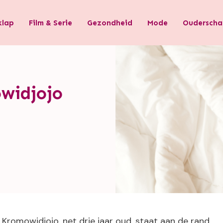
klap
Film & Serie
Gezondheid
Mode
Ouderscha
widjojo
i Kromowidjojo, net drie jaar oud, staat aan de rand