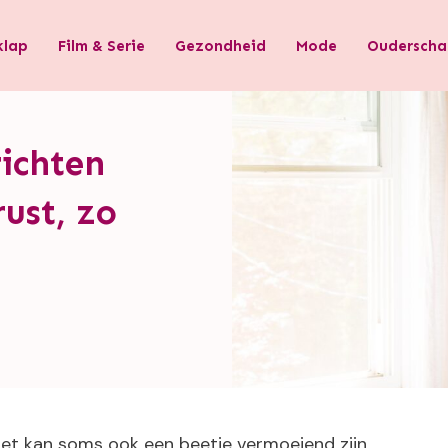
klap
Film & Serie
Gezondheid
Mode
Ouderscha
richten
rust, zo
het kan soms ook een beetje vermoeiend zijn,