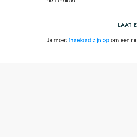
de fabrikant.
LAAT 
Je moet
ingelogd zijn op
om een rea